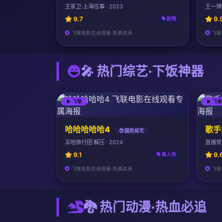
王家卫·上海往事 · 2023
王一博李
9.7
9.
剧情
飞联电影在线观看·免费高清
飞联
🎤 热门综艺·下饭神器
飞联
飞
哈哈哈哈哈4
歌手
国民综艺
五哈旅行团·解压 · 2024
直播竞演
9.1
9.
真人秀
飞联电影在线观看·免费高清
飞联
🐉 热门动漫·热血必追