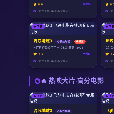
9.9
9.
动作
飞联电影在线观看·免费高清
飞联
飞联
飞
流浪地球3
热辣
视效炸裂
最新
国产科幻巅峰·宇宙冒险·视觉盛宴 · 2025
贾玲励
9.8
9.
科幻
飞联电影在线观看·免费高清
飞联
🔥 热映大片·高分电影
飞联
飞
流浪地球3
飞驰
视效炸裂