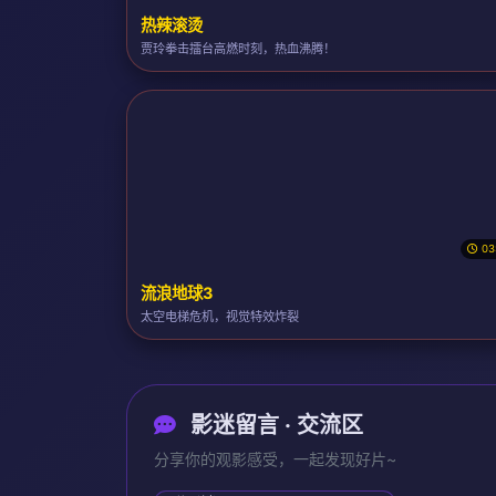
热辣滚烫
贾玲拳击擂台高燃时刻，热血沸腾！
03
流浪地球3
太空电梯危机，视觉特效炸裂
影迷留言 · 交流区
分享你的观影感受，一起发现好片~