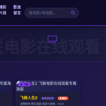
精彩
影迷
片段
留言
飞联
飞驰人生2
笑泪交织
最新
沈腾韩寒·赛车喜剧·速度与激情 · 2024