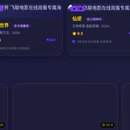
联
飞联
仙逆
口碑神作
世界
王林修真·高能改编 · 2024
年番霸榜
万古 · 2024
9.5
6
玄幻
飞联电影在线观看·免费高清
电影在线观看·免费高清
:35
03:12