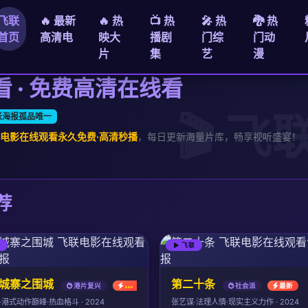
飞联
🔥 最新
🔥 热
📺 热
🎤 热
🐉 热
首页
高清电
映大
播剧
门综
门动
片
集
艺
漫
 · 免费高清在线看
张海报孤品唯一
电影在线观看永久免费·高清秒播
，每日更新海量片库，畅享视听盛宴！
荐
联
飞联
城寨之围城
第二十条
港片复兴
最新
社会派
最新
港式动作巅峰·热血格斗 · 2024
张艺谋·法理人情·现实主义力作 · 2024