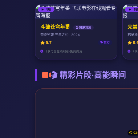
飞联
飞
斗破苍穹年番
完美
国漫顶流
萧炎逆袭·三年之约 · 2024
石昊独断
9.7
9.
玄幻
飞联电影在线观看·免费高清
飞联
🎬 精彩片段·高能瞬间
02