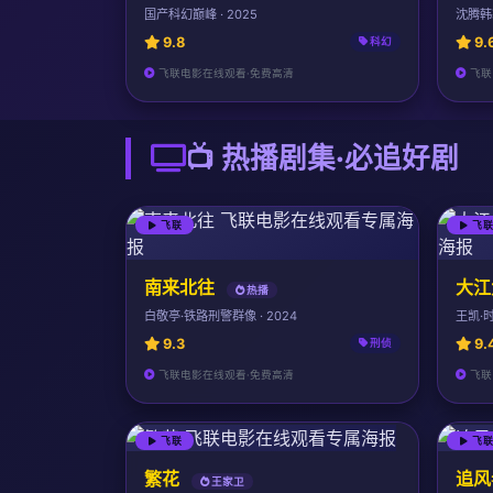
国产科幻巅峰 · 2025
沈腾韩寒
9.8
9.
科幻
飞联电影在线观看·免费高清
飞联
📺 热播剧集·必追好剧
飞联
飞
南来北往
大江
热播
白敬亭·铁路刑警群像 · 2024
王凯·时
9.3
9.
刑侦
飞联电影在线观看·免费高清
飞联
飞联
飞
繁花
追风
王家卫