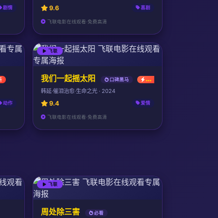
9.6
剧情
喜剧
飞联电影在线观看·免费高清
飞联
我们一起摇太阳
新
口碑黑马
最新
韩延·催泪治愈·生命之光 · 2024
9.4
动作
爱情
飞联电影在线观看·免费高清
飞联
周处除三害
必看