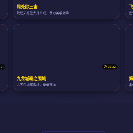
周处除三害
飞
阮经天礼堂大开杀戒，暴力美学巅峰
巴
:01
02:22
九龙城寨之围城
第
古天乐城寨激战，拳拳到肉
雷