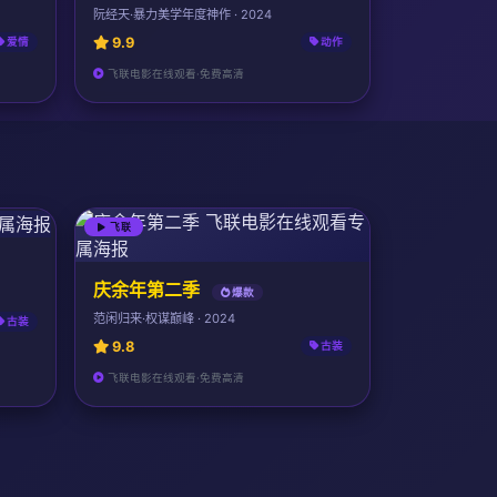
阮经天·暴力美学年度神作 · 2024
9.9
爱情
动作
飞联电影在线观看·免费高清
飞联
庆余年第二季
爆款
范闲归来·权谋巅峰 · 2024
古装
9.8
古装
飞联电影在线观看·免费高清