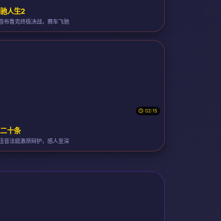
驰人生2
音布鲁克终极决战，赛车飞驰
02:15
二十条
佳音法庭激昂辩护，感人至深