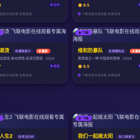
6
9.5
动作
电影在线观看·免费高清
飞联电影在线观看·免费高清
联
飞联
滚烫
维和防暴队
爆款新片
最新
燃爆热血
最
志蜕变·拳击燃情·高清完整版 · 2024
黄景瑜王一博·中国维和警察 · 2024
7
9.5
喜剧
电影在线观看·免费高清
飞联电影在线观看·免费高清
联
飞联
人生2
我们一起摇太阳
笑泪交织
口碑黑马