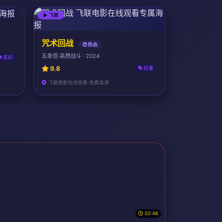
飞联
咒术回战
热血
五条悟·高燃战斗 · 2024
玄幻
9.8
日漫
飞联电影在线观看·免费高清
02:48