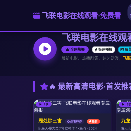
飞联电影在线观看·免费看
飞联电影在线观看
全网热播
极速播放
每
最新电影、热播剧集、综艺动漫，
飞联
🔥 最新高清电影·首发推
飞联
飞
周处除三害
九龙
必看神作
最新
阮经天·暴力美学年度神作·4K高清 · 2024
古天乐·